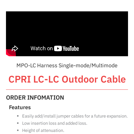
MPO-LC Harness Single-mode/Multimode
CPRI LC-LC Outdoor Cable
ORDER INFOMATION
Features
Easily add/install jumper cables for a future expansion.
Low insertion loss and added loss.
Height of attenuation.