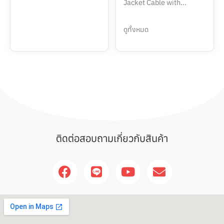
Jacket Cable with...
ดูทั้งหมด
ติดต่อสอบถามเกี่ยวกับสินค้า
F
L
Y
E
a
i
o
n
c
n
u
v
e
e
t
e
b
u
l