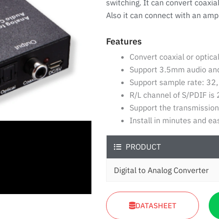
switching. It can convert coaxial
Also it can connect with an ampl
Features
Convert coaxial or optical
Support 3.5mm audio and
Support sample rate: 32,
R/L channel of S/PDIF is 
Support the transmission
Install in minutes and ea
PRODUCT
Digital to Analog Converter
DATASHEET