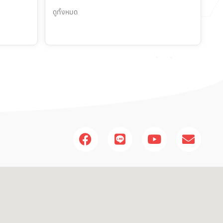
ดูทั้งหมด
F
L
Y
E
a
i
o
n
c
n
u
v
e
e
t
e
b
u
l
o
b
o
o
e
p
k
e