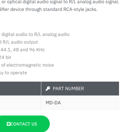
 or optical digital audio signal to R/L analog audio signal.
ifier device through standard RCA-style jacks.
 digital audio to R/L analog audio
 R/L audio output
 44.1, 48 and 96 KHz
24 bit
 of electromagnetic noise
sy to operate
PART NUMBER
MD-DA
CONTACT US