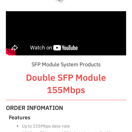
SFP Module System Products
Double SFP Module
155Mbps
ORDER INFOMATION
Features
Up to 155Mbps data-rate