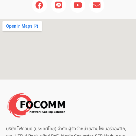
F
L
Y
E
a
i
o
n
c
n
u
v
e
e
t
e
b
u
l
o
b
o
o
e
p
k
e
บริษัท โฟคอมม์ (ประเทศไทย) จำกัด ผู้จัดจำหน่ายสายไฟเบอร์ออฟติก,
สาย UTP, ตู้ Rack, สวิตช์ PoE, Media Converter, SFP Module และ