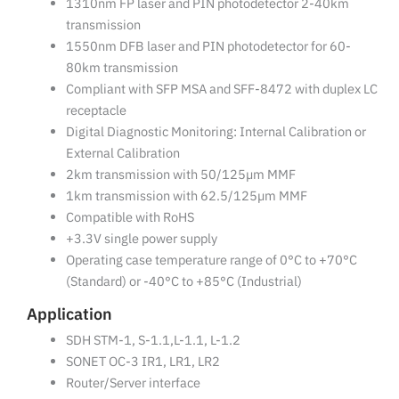
1310nm FP laser and PIN photodetector 2-40km
transmission
1550nm DFB laser and PIN photodetector for 60-
80km transmission
Compliant with SFP MSA and SFF-8472 with duplex LC
receptacle
Digital Diagnostic Monitoring: Internal Calibration or
External Calibration
2km transmission with 50/125µm MMF
1km transmission with 62.5/125µm MMF
Compatible with RoHS
+3.3V single power supply
Operating case temperature range of 0°C to +70°C
(Standard) or -40°C to +85°C (Industrial)
Application
SDH STM-1, S-1.1,L-1.1, L-1.2
SONET OC-3 IR1, LR1, LR2
Router/Server interface