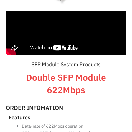
SFP Module System Products
Double SFP Module
622Mbps
ORDER INFOMATION
Features
Data-rate of 622Mbps operation