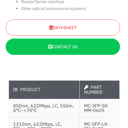
Router/Server interface
Other optical transmission systems
DATASHEET
CONTACT US
PART
PRODUCT
NUMBER
850nm, 622Mbps, LC, 550m,
MC-SFP-SX-
0°C~+70°C
MM-0605
1310nm, 622Mbps, LC,
MC-SFP-LX-