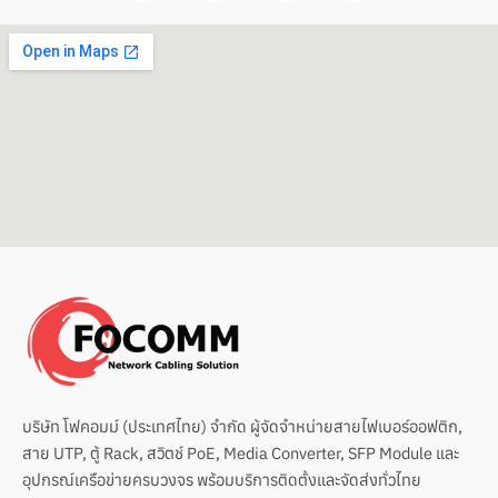
c
n
u
v
e
e
t
e
b
u
l
o
b
o
o
e
p
k
e
บริษัท โฟคอมม์ (ประเทศไทย) จำกัด ผู้จัดจำหน่ายสายไฟเบอร์ออฟติก,
สาย UTP, ตู้ Rack, สวิตช์ PoE, Media Converter, SFP Module และ
อุปกรณ์เครือข่ายครบวงจร พร้อมบริการติดตั้งและจัดส่งทั่วไทย