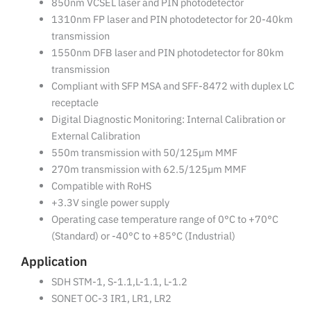
850nm VCSEL laser and PIN photodetector
1310nm FP laser and PIN photodetector for 20-40km
transmission
1550nm DFB laser and PIN photodetector for 80km
transmission
Compliant with SFP MSA and SFF-8472 with duplex LC
receptacle
Digital Diagnostic Monitoring: Internal Calibration or
External Calibration
550m transmission with 50/125µm MMF
270m transmission with 62.5/125µm MMF
Compatible with RoHS
+3.3V single power supply
Operating case temperature range of 0°C to +70°C
(Standard) or -40°C to +85°C (Industrial)
Application
SDH STM-1, S-1.1,L-1.1, L-1.2
SONET OC-3 IR1, LR1, LR2