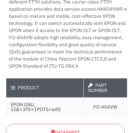
deferent FTTH solutions, The carrier-class FTTH
application provides data service access.HA404VWR is
based on mature and stable, cost-effective XPON
technology. It can switch automatically with EPON and
GPON when it access to the EPON OLT or GPON OLT.
FO-404VW adopts high reliability, easy management,
configuration flexibility and good quality of service
(QoS) guarantees to meet the technical performance
of the module of China Telecom EPON CTC3,0 and
GPON Standard of ITU-TG.984.X
PART
PRODUCT
NUMBER
EPON ONU,
FO-404VW
1GE+3FE+1POTS+wifiI
DATASHEET