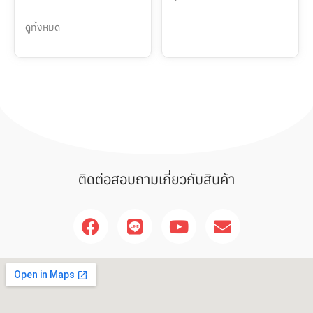
ดูทั้งหมด
ติดต่อสอบถามเกี่ยวกับสินค้า
F
L
Y
E
a
i
o
n
c
n
u
v
e
e
t
e
b
u
l
o
b
o