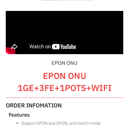
EPON ONU
EPON ONU
1GE+3FE+1POTS+WIFI
ORDER INFOMATION
Features
Support EPON and GPON, and switch mode