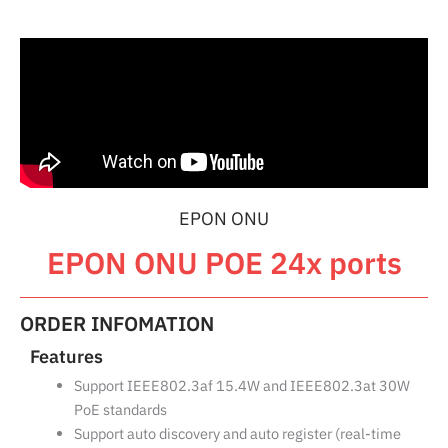
EPON ONU
EPON ONU POE 24x ports
ORDER INFOMATION
Features
Support IEEE802.3af 15.4W and IEEE802.3at 30W
PoE standards
Support auto discovery and auto register (real-time