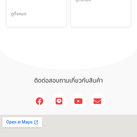
ดูทั้งหมด
ติดต่อสอบถามเกี่ยวกับสินค้า
F
L
Y
E
a
i
o
n
c
n
u
v
e
e
t
e
b
u
l
o
b
o