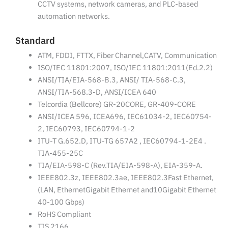
CCTV systems, network cameras, and PLC-based
automation networks.
Standard
ATM, FDDI, FTTX, Fiber Channel,CATV, Communication
ISO/IEC 11801:2007, ISO/IEC 11801:2011(Ed.2.2)
ANSI/TIA/EIA-568-B.3, ANSI/ TIA-568-C.3,
ANSI/TIA-568.3-D, ANSI/ICEA 640
Telcordia (Bellcore) GR-20CORE, GR-409-CORE
ANSI/ICEA 596, ICEA696, IEC61034-2, IEC60754-
2, IEC60793, IEC60794-1-2
ITU-T G.652.D, ITU-TG 657A2 , IEC60794-1-2E4 .
TIA-455-25C
TIA/EIA-598-C (Rev.TIA/EIA-598-A), EIA-359-A.
IEEE802.3z, IEEE802.3ae, IEEE802.3Fast Ethernet,
(LAN, EthernetGigabit Ethernet and10Gigabit Ethernet
40-100 Gbps)
RoHS Compliant
TIS 2166