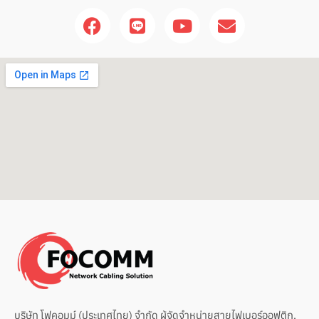
F
L
Y
E
a
i
o
n
c
n
u
v
e
e
t
e
b
u
l
o
b
o
o
e
p
k
e
บริษัท โฟคอมม์ (ประเทศไทย) จำกัด ผู้จัดจำหน่ายสายไฟเบอร์ออฟติก,