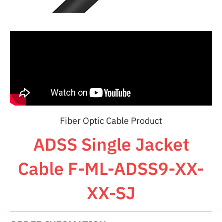
Fiber Optic Cable Product
ADSS Single Jacket
Cable F-ML-ADSS9-XX-
XX-SJ