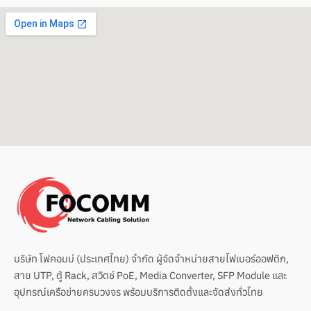
c
n
u
v
e
e
t
e
b
u
l
o
b
o
o
e
p
k
e
บริษัท โฟคอมม์ (ประเทศไทย) จำกัด ผู้จัดจำหน่ายสายไฟเบอร์ออฟติก,
สาย UTP, ตู้ Rack, สวิตช์ PoE, Media Converter, SFP Module และ
อุปกรณ์เครือข่ายครบวงจร พร้อมบริการติดตั้งและจัดส่งทั่วไทย