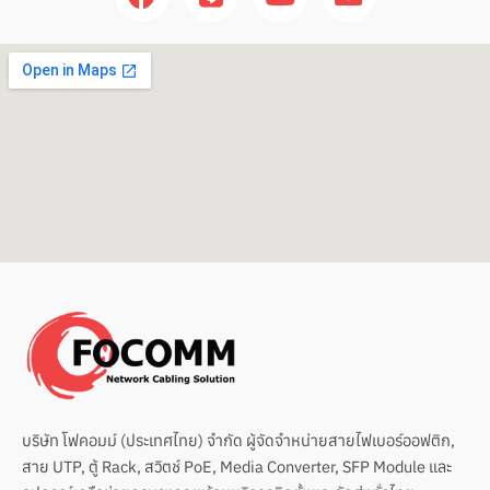
a
i
o
n
c
n
u
v
e
e
t
e
b
u
l
o
b
o
o
e
p
k
e
บริษัท โฟคอมม์ (ประเทศไทย) จำกัด ผู้จัดจำหน่ายสายไฟเบอร์ออฟติก,
สาย UTP, ตู้ Rack, สวิตช์ PoE, Media Converter, SFP Module และ