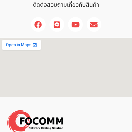
ติดต่อสอบถามเกี่ยวกับสินค้า
F
L
Y
E
a
i
o
n
c
n
u
v
e
e
t
e
b
u
l
o
b
o
o
e
p
k
e