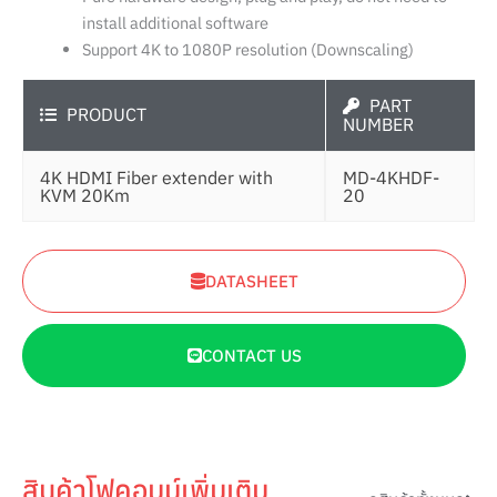
install additional software
Support 4K to 1080P resolution (Downscaling)
PART
PRODUCT
NUMBER
4K HDMI Fiber extender with
MD-4KHDF-
KVM 20Km
20
DATASHEET
CONTACT US
สินค้าโฟคอมม์เพิ่มเติม