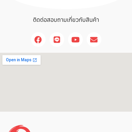
ติดต่อสอบถามเกี่ยวกับสินค้า
F
L
Y
E
a
i
o
n
c
n
u
v
e
e
t
e
b
u
l
o
b
o
o
e
p
k
e