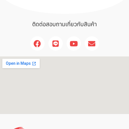
ติดต่อสอบถามเกี่ยวกับสินค้า
F
L
Y
E
a
i
o
n
c
n
u
v
e
e
t
e
b
u
l
o
b
o
o
e
p
k
e