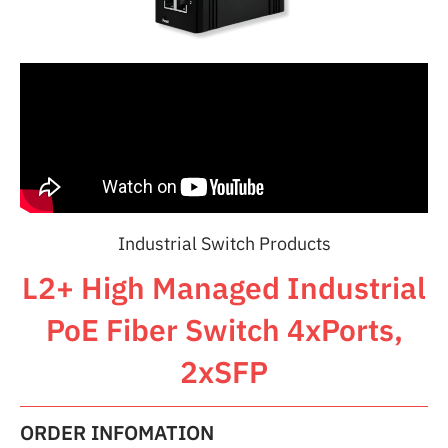
Industrial Switch Products
L2+ High Managed Industrial
PoE Fiber Switch 4xPorts,
2xSFP
ORDER INFOMATION