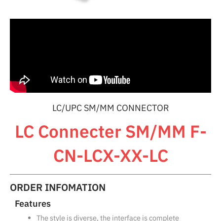
LC/UPC SM/MM CONNECTOR
LC Connecter SM/MM F-
CN-LCX-XX-LC
ORDER INFOMATION
Features
The style is diverse, the interface is complete