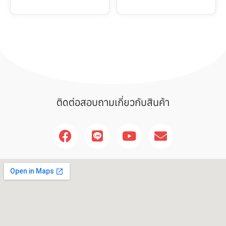
ติดต่อสอบถามเกี่ยวกับสินค้า
F
L
Y
E
a
i
o
n
c
n
u
v
e
e
t
e
b
u
l
o
b
o
o
e
p
k
e