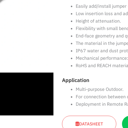
Easily add/install jumper
Low insertion loss and ad
Height of attenuation.
Flexibility with small ben
End-face geometry and qu
The material in the jumpe
IP67 water and dust prot
Mechanical performance:
RoHS and REACH material
Application
Multi-purpose Outdoor.
For connection between d
Deployment in Remote Rad
DATASHEET