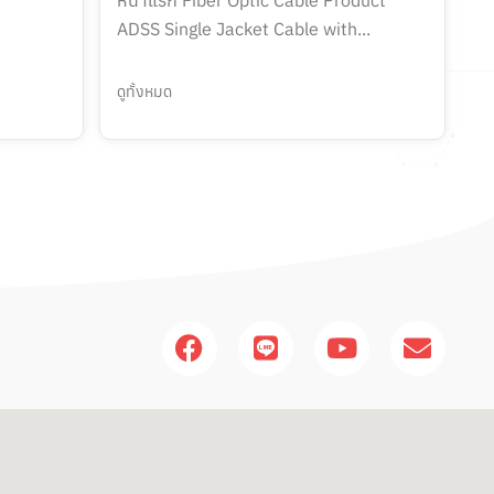
ADSS Single Jacket Cable with...
ดูทั้งหมด
F
L
Y
E
a
i
o
n
c
n
u
v
e
e
t
e
b
u
l
o
b
o