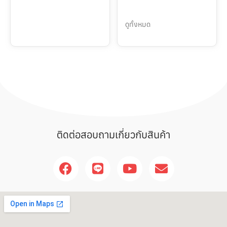
ดูทั้งหมด
ติดต่อสอบถามเกี่ยวกับสินค้า
F
L
Y
E
a
i
o
n
c
n
u
v
e
e
t
e
b
u
l
o
b
o