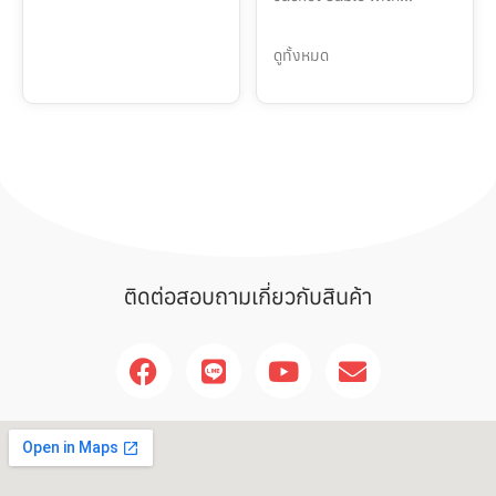
ดูทั้งหมด
ติดต่อสอบถามเกี่ยวกับสินค้า
F
L
Y
E
a
i
o
n
c
n
u
v
e
e
t
e
b
u
l
o
b
o