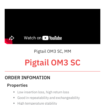
Pigtail OM3 SC, MM
Pigtail OM3 SC
ORDER INFOMATION
Properties
Low insertion loss, high return loss
Good in repeatability and exchangeability
High temperature stability