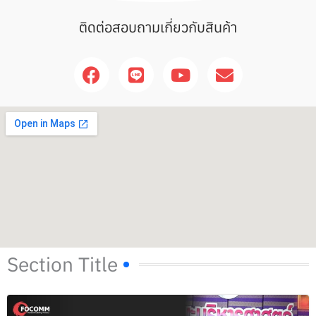
ติดต่อสอบถามเกี่ยวกับสินค้า
F
L
Y
E
a
i
o
n
c
n
u
v
e
e
t
e
b
u
l
o
b
o
o
e
p
k
e
Section Title