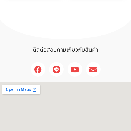
ติดต่อสอบถามเกี่ยวกับสินค้า
F
L
Y
E
a
i
o
n
c
n
u
v
e
e
t
e
b
u
l
o
b
o
o
e
p
k
e