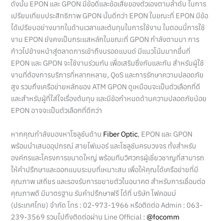
ดังนั้น
EPON และ GPON มีข้อดีและข้อเสียของตัวเองตามลำดับ ในการ
เปรียบเทียบประสิทธิภาพ GPON นั้นดีกว่า EPON ในขณะที่ EPON มีข้อ
ได้เปรียบอย่างมากในด้านเวลาและต้นทุนในการใช้งาน ในตอนนี้การใช้
งาน EPON ยังคงเป็นกระแสหลักในขณะที่ GPON กำลังตามมา การ
ก้าวไปข้างหน้าสู่ตลาดการเข้าถึงบรอดแบนด์ มีแนวโน้มมากขึ้นที่
EPON และ GPON จะใช้งานร่วมกัน เพื่อเสริมซึ่งกันและกัน สำหรับผู้ใช้
งานที่ต้องการบริการที่หลากหลาย, QoS และการรักษาความปลอดภัย
สูง รวมถึงเครือข่ายหลักของ ATM GPON ดูเหมือนจะเป็นตัวเลือกที่ดี
และสำหรับผู้ที่ใส่ใจเรื่องต้นทุน และมีข้อกำหนดด้านความปลอดภัยน้อย
EPON อาจจะเป็นตัวเลือกที่ดีกว่า
หากคุณกำลังมองหาโซลูชันด้าน
Fiber Optic
, EPON และ GPON
พร้อมนำเสนออุปกรณ์ สายไฟเบอร์ และโซลูชันครบวงจร ทั้งสำหรับ
องค์กรและโครงการขนาดใหญ่ พร้อมทีมวิศวกรผู้เชี่ยวชาญที่สามารถ
ให้คำปรึกษาและออกแบบระบบที่เหมาะสม เพื่อให้คุณได้เครือข่ายที่มี
คุณภาพ เสถียร และรองรับการขยายตัวในอนาคต
สำหรับการเชื่อมต่อ
คุณภาพดี มีมาตรฐาน รับคำปรึกษาฟรี ได้ที่
บริษัท โฟคอมม์
(ประเทศไทย) จำกัด
โทร : 02-973-1966
หรือติดต่อ
Admin : 063-
239-3569 รวมไปถึงติดต่อผ่าน Line Official :
@focomm