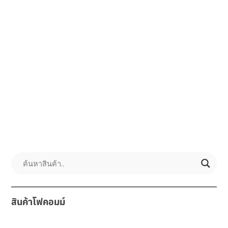
วิวโพสต์:
3,583
←
Previous เรื่อง
Next เรื่อง
→
สินค้าโฟคอมม์