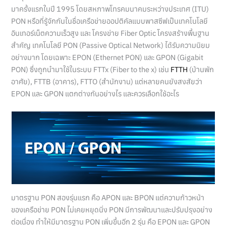
มาครั้งแรกในปี 1995 โดยสหภาพโทรคมนาคมระหว่างประเทศ (ITU)
PON หรือที่รู้จักกันในชื่อเครือข่ายออปติคัลแบบพาสซีฟเป็นเทคโนโลยี
อินเทอร์เน็ตความเร็วสูง และ โครงข่าย Fiber Optic โครงสร้างพื้นฐาน
สำคัญ เทคโนโลยี PON (Passive Optical Network) ได้รับความนิยม
อย่างมาก โดยเฉพาะ EPON (Ethernet PON) และ GPON (Gigabit
PON) ซึ่งถูกนำมาใช้ในระบบ FTTx (Fiber to the x) เช่น
FTTH
(บ้านพัก
อาศัย), FTTB (อาคาร), FTTO (สำนักงาน) แต่หลายคนยังสงสัยว่า
EPON และ GPON แตกต่างกันอย่างไร และควรเลือกใช้อะไร
มาตรฐาน PON สองรุ่นแรก คือ APON และ BPON แต่ความก้าวหน้า
ของเครือข่าย PON ไม่เคยหยุดนิ่ง PON มีการพัฒนาและปรับปรุงอย่าง
ต่อเนื่อง ทำให้มีมาตรฐาน PON เพิ่มขึ้นอีก 2 รุ่น คือ EPON และ GPON